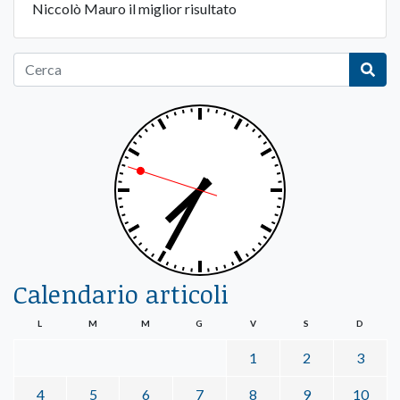
Niccolò Mauro il miglior risultato
Calendario articoli
L
M
M
G
V
S
D
1
2
3
4
5
6
7
8
9
10