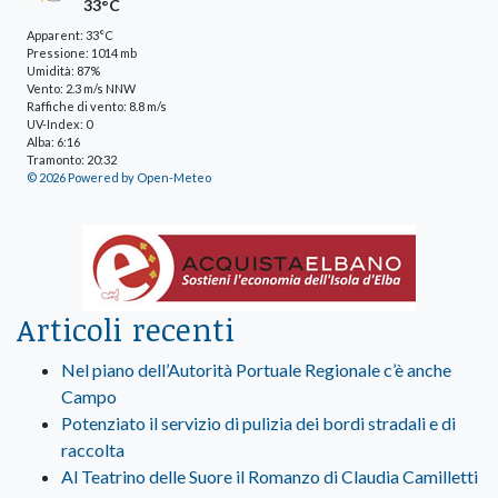
33°C
Apparent: 33°C
Pressione: 1014 mb
Umidità: 87%
Vento: 2.3 m/s NNW
Raffiche di vento: 8.8 m/s
UV-Index: 0
Alba: 6:16
Tramonto: 20:32
© 2026 Powered by Open-Meteo
Articoli recenti
Nel piano dell’Autorità Portuale Regionale c’è anche
Campo
Potenziato il servizio di pulizia dei bordi stradali e di
raccolta
Al Teatrino delle Suore il Romanzo di Claudia Camilletti