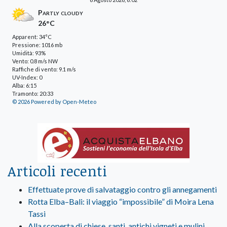
Partly cloudy
26°C
Apparent: 34°C
Pressione: 1016 mb
Umidità: 93%
Vento: 0.8 m/s NW
Raffiche di vento: 9.1 m/s
UV-Index: 0
Alba: 6:15
Tramonto: 20:33
© 2026 Powered by Open-Meteo
Articoli recenti
Effettuate prove di salvataggio contro gli annegamenti
Rotta Elba–Bali: il viaggio “impossibile” di Moira Lena
Tassi
Alla scoperta di chiese, santi, antichi vigneti e mulini