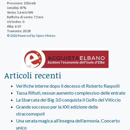
Pressione: 1016 mb
Umidità: 87%
Vento: 1.6 m/s NW
Raffiche di vento: 7.5 m/s
UV-Index: 0
Alba: 6:19
Tramonto: 20:28
© 2026 Powered by Open-Meteo
Articoli recenti
Verifiche interne dopo il decesso di Roberto Raspolli
Tassa Rifiuti, nessun aumento complessivo delle entrate
La Sbarcata dei Big 3.0 conquista il Golfo del Viticcio
Grande successo per la XXI edizione della
stracosmopoli
Una serata magica all’insegna dell’armonia. Concerto
unico