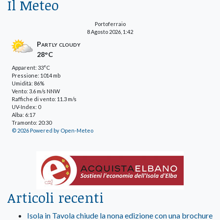
Il Meteo
Portoferraio
8 Agosto 2026, 1:42
Partly cloudy
28°C
Apparent: 33°C
Pressione: 1014 mb
Umidità: 86%
Vento: 3.6 m/s NNW
Raffiche di vento: 11.3 m/s
UV-Index: 0
Alba: 6:17
Tramonto: 20:30
© 2026 Powered by Open-Meteo
Articoli recenti
Isola in Tavola chiude la nona edizione con una brochure