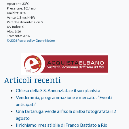
Apparent: 33°C
Pressione: 1014 mb
Umidità: 88%
Vento: 1.3 m/s NNW
Raffiche di vento: 7.7 m/s
UV-Index: 0
Alba: 6:16
Tramonto: 20:32
© 2026 Powered by Open-Meteo
Articoli recenti
Chiesa della S.S. Annunziata e il suo pianista
Vendemmia, programmazione e mercato: “Eventi
anticipati”
Una tartaruga Verde all’Isola d’Elba fotografata il 2
agosto
Il richiamo irresistibile di Franco Battiato a Rio