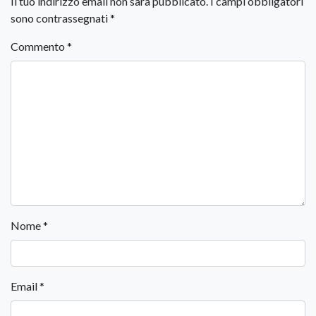
Il tuo indirizzo email non sarà pubblicato.
I campi obbligatori
sono contrassegnati
*
Commento
*
Nome
*
Email
*