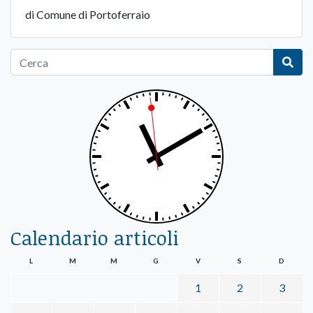
di Comune di Portoferraio
Calendario articoli
L
M
M
G
V
S
D
1
2
3