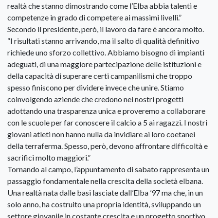
realtà che stanno dimostrando come l’Elba abbia talenti e
competenze in grado di competere ai massimi livelli.”
Secondo il presidente, però, il lavoro da fare è ancora molto.
“I risultati stanno arrivando, ma il salto di qualità definitivo
richiede uno sforzo collettivo. Abbiamo bisogno di impianti
adeguati, di una maggiore partecipazione delle istituzioni e
della capacità di superare certi campanilismi che troppo
spesso finiscono per dividere invece che unire. Stiamo
coinvolgendo aziende che credono nei nostri progetti
adottando una trasparenza unica e proveremo a collaborare
con le scuole per far conoscere il calcio a 5 ai ragazzi. I nostri
giovani atleti non hanno nulla da invidiare ai loro coetanei
della terraferma. Spesso, però, devono affrontare difficoltà e
sacrifici molto maggiori.”
Tornando al campo, l’appuntamento di sabato rappresenta un
passaggio fondamentale nella crescita della società elbana.
Una realtà nata dalle basi lasciate dall’Elba ’97 ma che, in un
solo anno, ha costruito una propria identità, sviluppando un
settore giovanile in costante crescita e un progetto sportivo