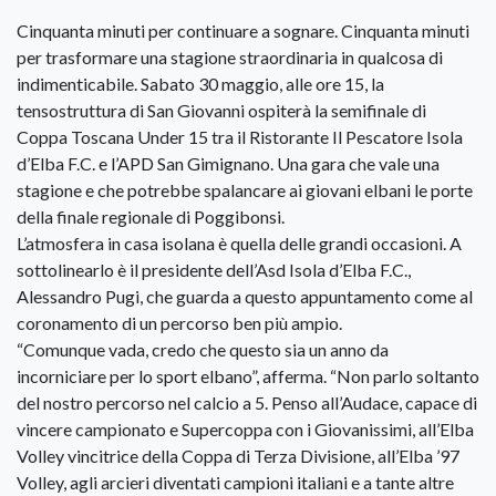
Cinquanta minuti per continuare a sognare. Cinquanta minuti
per trasformare una stagione straordinaria in qualcosa di
indimenticabile. Sabato 30 maggio, alle ore 15, la
tensostruttura di San Giovanni ospiterà la semifinale di
Coppa Toscana Under 15 tra il Ristorante Il Pescatore Isola
d’Elba F.C. e l’APD San Gimignano. Una gara che vale una
stagione e che potrebbe spalancare ai giovani elbani le porte
della finale regionale di Poggibonsi.
L’atmosfera in casa isolana è quella delle grandi occasioni. A
sottolinearlo è il presidente dell’Asd Isola d’Elba F.C.,
Alessandro Pugi, che guarda a questo appuntamento come al
coronamento di un percorso ben più ampio.
“Comunque vada, credo che questo sia un anno da
incorniciare per lo sport elbano”, afferma. “Non parlo soltanto
del nostro percorso nel calcio a 5. Penso all’Audace, capace di
vincere campionato e Supercoppa con i Giovanissimi, all’Elba
Volley vincitrice della Coppa di Terza Divisione, all’Elba ’97
Volley, agli arcieri diventati campioni italiani e a tante altre