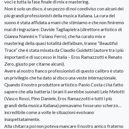
voci e tutta la fase finale di mix e mastering.
Non è solo un disco, è un pezzo di noi condiviso con alcuni dei
più grandi professionisti della musica italiana. La cura del
suono è stata affidata a mani che stimiamo e che non finiremo
mai di ringraziare: Davide Tagliapietra (direttore artistico di
Gianna Nannini e Tiziano Ferro), che ha curato mix e
mastering della quasi totalità dell’album, tranne “Beautiful
Trace” che è stata mixata da Claudio Guidetti (autore tra i più
importanti e di successo in Italia – Eros Ramazzotti e Renato
Zero, giusto per citarne alcuni).
Avere al nostro fianco professionisti di questo calibro è stato
un privilegio che ha dato al disco una veste internazionale.
Quando il nostro produttore artistico Paolo Costa ci ha fatto
sapere che alla batteria i brani li avrebbe suonati Lele Melotti
(Vasco Rossi, Pino Daniele, Eros Ramazzotti e tutti i più
grandi della musica italiana) pensavamo fosse uno scherzo…
incredibile come a volte le situazioni evolvano
inaspettatamente.
Alla chitarra poi non poteva mancare il nostro amico fraterno