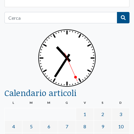
Calendario articoli
L
M
M
G
V
S
D
1
2
3
4
5
6
7
8
9
10