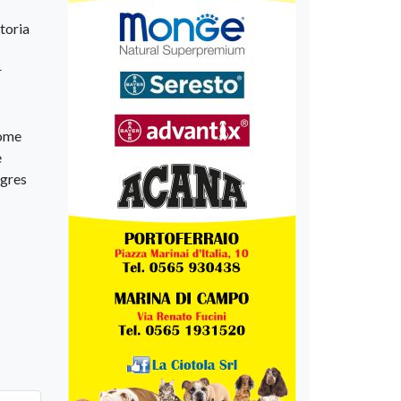
toria
r
come
e
egres