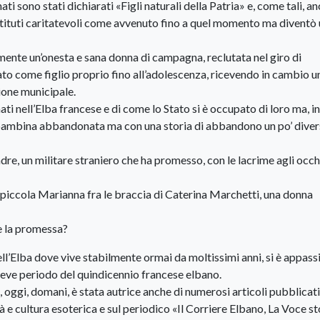
 sono stati dichiarati «Figli naturali della Patria» e, come tali, a
 istituti caritatevoli come avvenuto fino a quel momento ma diventò
lmente un’onesta e sana donna di campagna, reclutata nel giro di
o come figlio proprio fino all’adolescenza, ricevendo in cambio u
ione municipale.
i nell’Elba francese e di come lo Stato si è occupato di loro ma, in
 bambina abbandonata ma con una storia di abbandono un po’ diver
re, un militare straniero che ha promesso, con le lacrime agli occhi
a piccola Marianna fra le braccia di Caterina Marchetti, una donna
re la promessa?
ll’Elba dove vive stabilmente ormai da moltissimi anni, si è appass
breve periodo del quindicennio francese elbano.
, oggi, domani, è stata autrice anche di numerosi articoli pubblicati
à e cultura esoterica e sul periodico «Il Corriere Elbano, La Voce st