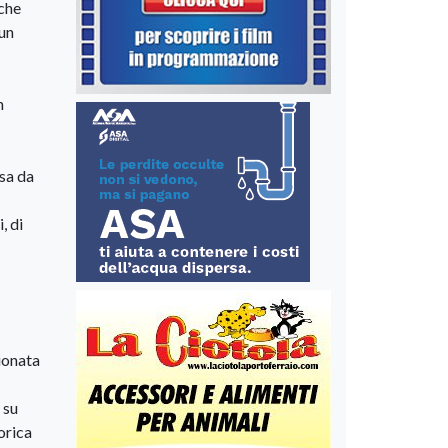
nche
 un
n
sa da
, di
ionata
 su
orica