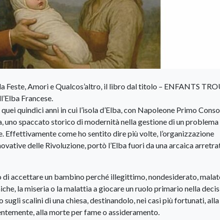
a da Feste, Amori e Qualcos’altro, il libro dal titolo – ENFANTS T
l’Elba Francese.
 quei quindici anni in cui l’isola d’Elba, con Napoleone Primo Conso
a, uno spaccato storico di modernità nella gestione di un problema
. Effettivamente come ho sentito dire più volte, l’organizzazione
ovative delle Rivoluzione, portò l’Elba fuori da una arcaica arretr
to di accettare un bambino perché illegittimo, nondesiderato, malat
he, la miseria o la malattia a giocare un ruolo primario nella deci
ugli scalini di una chiesa, destinandolo, nei casi più fortunati, alla
quentemente, alla morte per fame o assideramento.