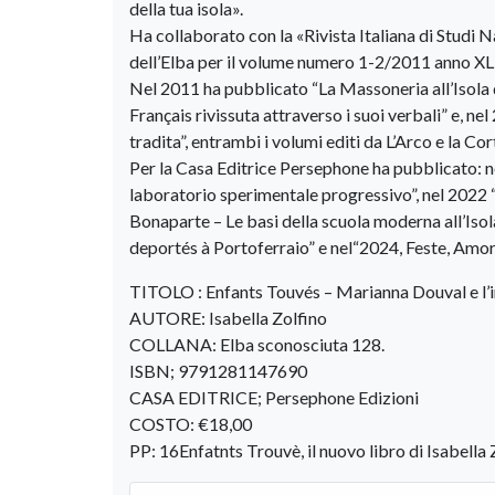
della tua isola».
Ha collaborato con la «Rivista Italiana di Studi 
dell’Elba per il volume numero 1-2/2011 anno XL
Nel 2011 ha pubblicato “La Massoneria all’Isola 
Français rivissuta attraverso i suoi verbali” e, nel
tradita”, entrambi i volumi editi da L’Arco e la Cor
Per la Casa Editrice Persephone ha pubblicato: ne
laboratorio sperimentale progressivo”, nel 2022 
Bonaparte – Le basi della scuola moderna all’Isol
deportés à Portoferraio” e nel“2024, Feste, Amori
TITOLO : Enfants Touvés – Marianna Douval e l’i
AUTORE: Isabella Zolfino
COLLANA: Elba sconosciuta 128.
ISBN; 9791281147690
CASA EDITRICE; Persephone Edizioni
COSTO: €18,00
PP: 16Enfatnts Trouvè, il nuovo libro di Isabella 