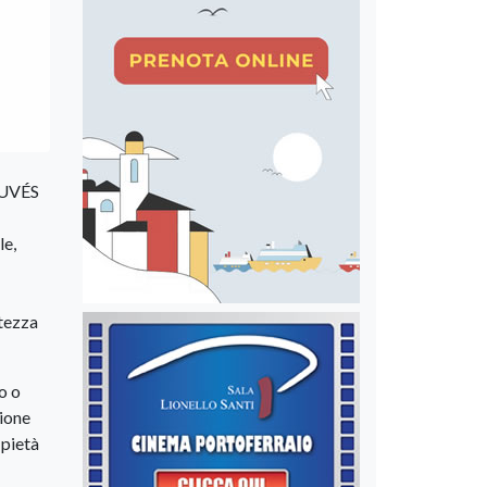
ROUVÉS
le,
atezza
o o
sione
 pietà