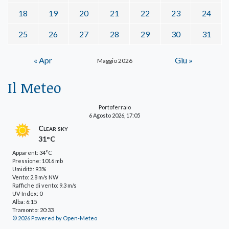
18
19
20
21
22
23
24
25
26
27
28
29
30
31
« Apr
Giu »
Maggio 2026
Il Meteo
Portoferraio
6 Agosto 2026, 17:05
Clear sky
31°C
Apparent: 34°C
Pressione: 1016 mb
Umidità: 93%
Vento: 2.8 m/s NW
Raffiche di vento: 9.3 m/s
UV-Index: 0
Alba: 6:15
Tramonto: 20:33
© 2026 Powered by Open-Meteo