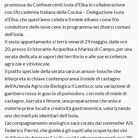
promossa da Confesercenti Isola d’Elba in collaborazione
con l’Accademia Italiana della Cucina – Delegazione Isola
d’Elba, che quest’anno celebra il miele elbano come filo
conduttore delle nove cene in programma nei diversi comuni
dell’isola.
Il sesto appuntamento si terrà venerdì 29 maggio, dalle ore
20, presso il ristorante Acquolina a Marina di Campo, per una
serata dedicata ai sapori del territorio e alle sue eccellenze
agricole e vitivinicole.
Il piatto speciale della serata sarà un amuse-bouche che
interpreta in chiave contemporanea il miele di castagno
dell’Azienda Agricola Biologica Il Lentisco: una variazione di
gambero rosso in guscio di pomodoro, con note di miele di
castagno, burrata e limone, una preparazione che unisce
materie prime locali e creatività gastronomica, valorizzando
uno dei mieli più identitari dell’isola.
L’accompagnamento enologico sarà curato dal sommelier AIS
Federico Parrini, che guiderà gli ospiti alla scoperta dei vini
dell’Azienda Agricola Cecilia, realtà elbana nata negli anni ’90