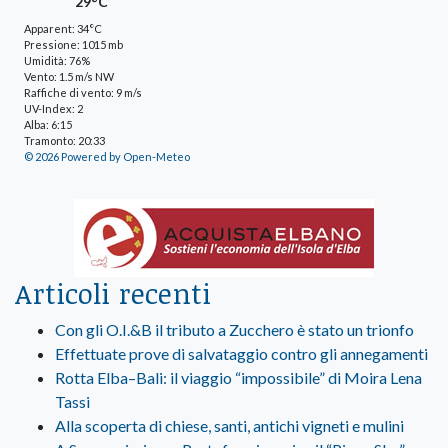
29°C
Apparent: 34°C
Pressione: 1015 mb
Umidità: 76%
Vento: 1.5 m/s NW
Raffiche di vento: 9 m/s
UV-Index: 2
Alba: 6:15
Tramonto: 20:33
© 2026 Powered by Open-Meteo
Articoli recenti
Con gli O.I.&B il tributo a Zucchero è stato un trionfo
Effettuate prove di salvataggio contro gli annegamenti
Rotta Elba–Bali: il viaggio “impossibile” di Moira Lena
Tassi
Alla scoperta di chiese, santi, antichi vigneti e mulini