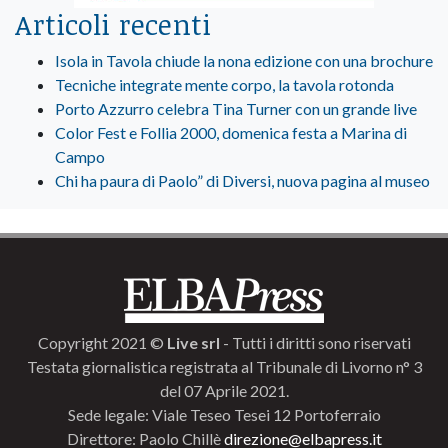
Articoli recenti
Isola in Tavola chiude la nona edizione con una brochure
Tecniche integrate mente corpo, la tavola rotonda
Porto Azzurro celebra Tina Turner con un grande live
Color Fest e Follia 2000, domenica festa a Marina di
Campo
Chi ha paura di Paolo” di Diversi, nuova pagina al museo
Copyright 2021 ©
Live srl
- Tutti i diritti sono riservati
Testata giornalistica registrata al Tribunale di Livorno n° 3
del 07 Aprile 2021.
Sede legale: Viale Teseo Tesei 12 Portoferraio
Direttore: Paolo Chillè
direzione@elbapress.it