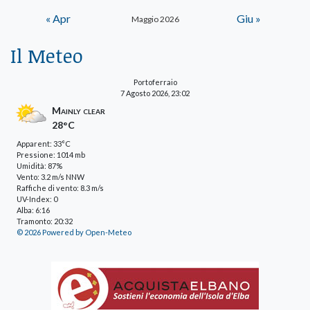
« Apr
Giu »
Maggio 2026
Il Meteo
Portoferraio
7 Agosto 2026, 23:02
Mainly clear
28°C
Apparent: 33°C
Pressione: 1014 mb
Umidità: 87%
Vento: 3.2 m/s NNW
Raffiche di vento: 8.3 m/s
UV-Index: 0
Alba: 6:16
Tramonto: 20:32
© 2026 Powered by Open-Meteo