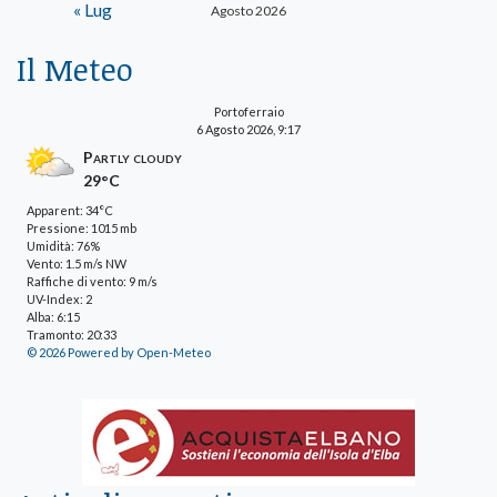
« Lug
Agosto 2026
Il Meteo
Portoferraio
6 Agosto 2026, 9:17
Partly cloudy
29°C
Apparent: 34°C
Pressione: 1015 mb
Umidità: 76%
Vento: 1.5 m/s NW
Raffiche di vento: 9 m/s
UV-Index: 2
Alba: 6:15
Tramonto: 20:33
© 2026 Powered by Open-Meteo