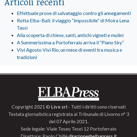
Articoli recenti
Effettuate prove di salvataggio contro gli annegamenti
Rotta Elba–Bali: il viaggio “impossibile” di Moira Lena
Tassi
Alla scoperta di chiese, santi, antichi vigneti e mulini
A Summerissima a Portoferraio arriva il “Piano Sky”
Vivi Agosto Vivi Rio, un mese di eventi tra musica e
tradizioni
Copyright 2021 ©
Live srl
- Tutti i diritti sono riservati
Testata giornalistica registrata al Tribunale di Livorno n° 3
del 07 Aprile 2021.
Sede legale: Viale Teseo Tesei 12 Portoferraio
Direttore: Paolo Chillè
direzione@elbapress.it