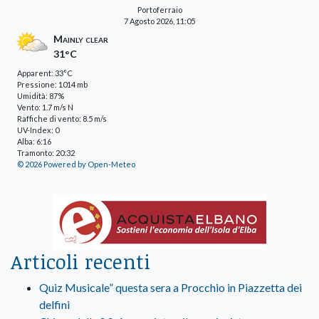
Portoferraio
7 Agosto 2026, 11:05
Mainly clear
31°C
Apparent: 33°C
Pressione: 1014 mb
Umidità: 87%
Vento: 1.7 m/s N
Raffiche di vento: 8.5 m/s
UV-Index: 0
Alba: 6:16
Tramonto: 20:32
© 2026 Powered by Open-Meteo
Articoli recenti
Quiz Musicale” questa sera a Procchio in Piazzetta dei
delfini