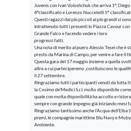
Juvenis con Ivan Voloshchuk che arriva 1°, Dieg
4°classificato e Lorenzo Nuccetelli 5° classificat
Questi ragazzi dai più piccoli ai più grandi si so
intrattenuto tutti i presenti in Piazza Cavour con
Grande Falco e facendo vedere i loro
progressi fatti.
Una nota di merito al puero Alessio Tesei che è sta
presto da Marina di Campo, per venire a fare il ti
Questa gara del 17 maggio insieme a quella svol
altre a cui parteciperemo ,costituiscono le quali
il 27 settembre.
Ringraziamo tutti i partecipanti venuti da tutta It
la Cosimo de’Medici S.r.l. molto disponibile come 
quale con molta disponibilità ha accolto e ristor
sempre con grande impegno già iniziando mesi fa, 
Ringraziamo tantissimo anche l’Acqua dell’Elba Sr
premi, le compagnie marittime Blu Navy e Moby-T
Ambiente.