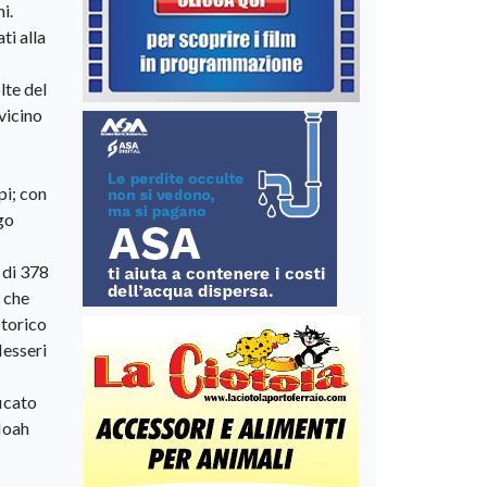
i.
ti alla
lte del
 vicino
pi; con
ogo
o di 378
i che
storico
Messeri
ficato
 Noah