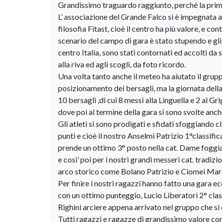
Grandissimo traguardo raggiunto, perché la prima
L’ associazione del Grande Falco si è impegnata a
filosofia Fitast, cioè il centro ha più valore, e co
scenario del campo di gara è stato stupendo e gli 
centro Italia, sono stati contornati ed accolti da 
alla riva ed agli scogli, da foto ricordo.
Una volta tanto anche il meteo ha aiutato il gruppo
posizionamento dei bersagli, ma la giornata della
10 bersagli ,di cui 8 messi alla Linguella e 2 al Gr
dove poi al termine della gara si sono svolte anch
Gli atleti si sono prodigati e sfidati sfoggiando c
punti e cioè il nostro Anselmi Patrizio 1°classifi
prende un ottimo 3° posto nella cat. Dame foggia
e cosi’ poi per i nostri grandi messeri cat. trad
arco storico come Bolano Patrizio e Ciomei Mar
Per finire i nostri ragazzi hanno fatto una gara e
con un ottimo punteggio, Lucio Liberatori 2° clas
Righini arciere appena arrivato nel gruppo che si c
Tutti ragazzi e ragazze di grandissimo valore con 