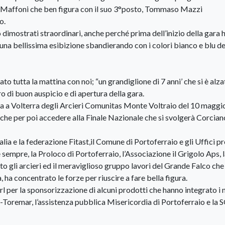
o Maffoni che ben figura con il suo 3°posto, Tommaso Mazzi
o.
no dimostrati straordinari, anche perché prima dell’inizio della gara
 una bellissima esibizione sbandierando con i colori bianco e blu de
to tutta la mattina con noi; “un grandiglione di 7 anni’ che si è alz
ro di buon auspicio e di apertura della gara.
ta a Volterra degli Arcieri Comunitas Monte Voltraio del 10 maggi
fiche per poi accedere alla Finale Nazionale che si svolgerà Corcian
alia e la federazione Fitast,il Comune di Portoferraio e gli Uffici pr
sempre, la Proloco di Portoferraio, l’Associazione il Grigolo Aps, 
ato gli arcieri ed il meraviglioso gruppo lavori del Grande Falco ch
ha concentrato le forze per riuscire a fare bella figura.
l per la sponsorizzazione di alcuni prodotti che hanno integrato i 
oremar, l’assistenza pubblica Misericordia di Portoferraio e la 