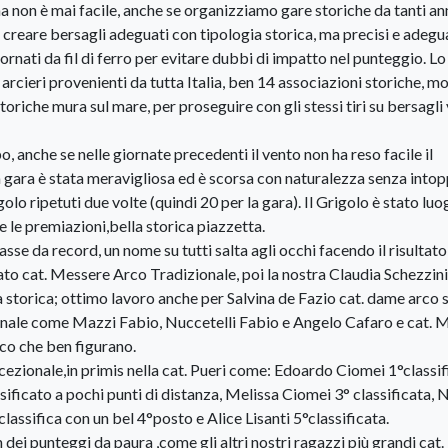
 non è mai facile, anche se organizziamo gare storiche da tanti ann
 creare bersagli adeguati con tipologia storica, ma precisi e adegua
ntornati da fil di ferro per evitare dubbi di impatto nel punteggio. Lo
arcieri provenienti da tutta Italia, ben 14 associazioni storiche, mo
storiche mura sul mare, per proseguire con gli stessi tiri su bersagli
, anche se nelle giornate precedenti il vento non ha reso facile il
 gara è stata meravigliosa ed è scorsa con naturalezza senza intop
igolo ripetuti due volte (quindi 20 per la gara). Il Grigolo è stato lu
e le premiazioni,bella storica piazzetta.
lasse da record, un nome su tutti salta agli occhi facendo il risultat
cato cat. Messere Arco Tradizionale, poi la nostra Claudia Schezzin
 storica; ottimo lavoro anche per Salvina de Fazio cat. dame arco 
izionale come Mazzi Fabio, Nuccetelli Fabio e Angelo Cafaro e cat. 
co che ben figurano.
ccezionale,in primis nella cat. Pueri come: Edoardo Ciomei 1°classi
sificato a pochi punti di distanza, Melissa Ciomei 3° classificata,
lassifica con un bel 4°posto e Alice Lisanti 5°classificata.
dei punteggi da paura ,come gli altri nostri ragazzi più grandi cat.