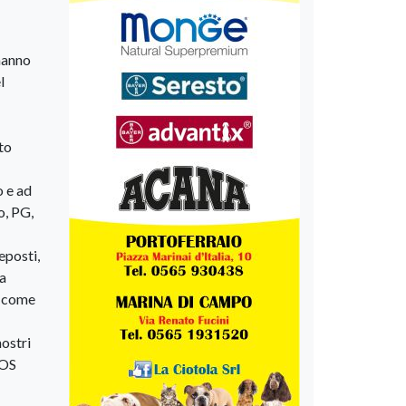
 hanno
l
ato
o e ad
o, PG,
eposti,
la
e come
nostri
SOS