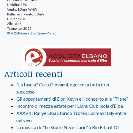
Umidità: 77%
Vento: 1.5 m/s WNW
Raffiche di vento: 8.3 m/s
UV-Index: 0
Alba: 6:18
Tramonto: 20:29
© 2026 Powered by Open-Meteo
Articoli recenti
“La fascia? Caro Giovanni, ogni cosa fatta è un
successo”
Gli appuntamenti di Don Kevin e il concerto alle “Trane”
Incontro di mezza estate per i Lions Club Isola d’Elba
XXXVIII Rallye Elba Storico Trofeo Locman Italy entra
nel vivo
La musica de “Le Storie Necessarie” a Rio Elba il 10