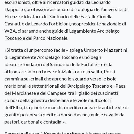
escursionisti, oltre ai ricercatori guidati da Leonardo
Dapporto, professore associato di zoologia dell’università di
Firenze e ideatore del Santuario delle Farfalle Ornella
Casnati, e da Lenardo Forbicioni, neopresidente nazionale di
WBA, ci saranno anche guide di Legambiente Arcipelago
Toscano e del Parco Nazionale.
«Si tratta di un percorso facile – spiega Umberto Mazzantini
di Legambiente Arcipelago Toscano e uno degli
ideatori/fondatori del Santuario delle Farfalle – c’è da
affrontare solo un breve e iniziale tratto in salita, Poi si
cammina sui crinali che aprono lo sguardo verso le isole
meridionali e settentrionali dell’Arcipelago Toscano e i Paesi
del Marcianese e del Campese, tra il giallo dei cuscinetti
spinosi della ginestra desoelana e le viole multicolori
dell’Elba, tra pinete e macchia mediterranea e le antiche vie di
granito percorse a piedi o a dorso d’asino, mulo e cavallo da
pastori, carbonai e contadini».
Percorso di circa 4 Km andata e ritorno. Necessari scarpe