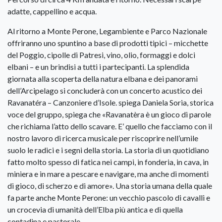
adatte, cappellino e acqua.
Al ritorno a Monte Perone, Legambiente e Parco Nazionale
offriranno uno spuntino a base di prodotti tipici – micchette
del Poggio, cipolle di Patresi, vino, olio, formaggi e dolci
elbani – e un brindisi a tutti i partecipanti. La splendida
giornata alla scoperta della natura elbana e dei panorami
dell’Arcipelago si concluderà con un concerto acustico dei
Ravanatéra – Canzoniere d’Isole. spiega Daniela Soria, storica
voce del gruppo, spiega che «Ravanatèra è un gioco di parole
che richiama l’atto dello scavare. E’ quello che facciamo con il
nostro lavoro di ricerca musicale per riscoprire nell’umile
suolo le radici e i segni della storia. La storia di un quotidiano
fatto molto spesso di fatica nei campi, in fonderia, in cava, in
miniera e in mare a pescare e navigare, ma anche di momenti
di gioco, di scherzo e di amore». Una storia umana della quale
fa parte anche Monte Perone: un vecchio pascolo di cavalli e
un crocevia di umanità dell’Elba più antica e di quella
contadina e pastorale.