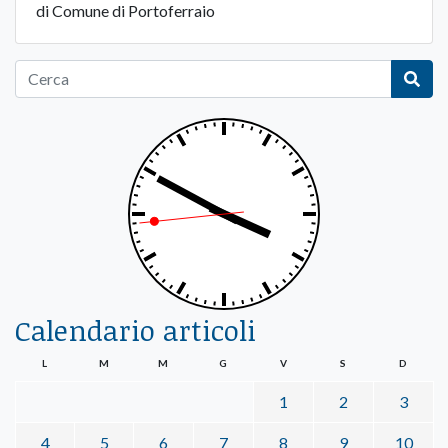
di Comune di Portoferraio
Calendario articoli
L
M
M
G
V
S
D
1
2
3
4
5
6
7
8
9
10