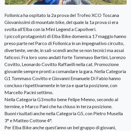
Follonica ha ospitato la 2a prova del Trofeo XCO Toscana
Giovanissimi di mountain bike, del quale la 1a prova si era
svolta all’Elba con la Mini Legend a Capoliveri.
I piccoli protagonisti di Elba Bike domenica 17 maggio hanno
preso parte nel Parco di Follonica in un impegnativo circuito,
divertente, verde, in sali-scendi anche se non tecnici ma assai
faticosi. Fra loro sono andati forte Tommaso Bertini, Lorenzo
Covitto, Leonardo Covitto Raffaelli nella cat. Promozione
giovanile sempre pronti a comandare la gara. Nella Categoria
G1 Tommaso Covitto e Giovanni Emanuele Di Fabio hanno
concluso rispettivamente in terza e quarta posizione, con
Marcello Pacini settimo.
Nella Categoria G3 molto bene Felipe Menno, secondo al
termine, e Marco Pani che ha chiuso in terza posizione.
Buoni risultati anche nella Categoria G5, con Pietro Musella
3° e Matteo Cottone 4°.
Per Elba Bike anche quest’anno un bel gruppo di giovani,