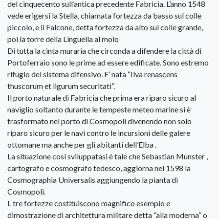
del cinquecento sull’antica precedente Fabricia. L’anno 1548
vede erigersi la Stella, chiamata fortezza da basso sul colle
piccolo, e il Falcone, detta fortezza da alto sul colle grande,
poi la torre della Linguella al molo
Di tutta la cinta muraria che circonda a difendere la città di
Portoferraio sono le prime ad essere edificate. Sono estremo
rifugio del sistema difensivo. E’ nata “Ilva renascens
thuscorum et ligurum securitati”.
Il porto naturale di Fabricia che prima era riparo sicuro al
naviglio soltanto durante le tempeste meteo marine si è
trasformato nel porto di Cosmopoli divenendo non solo
riparo sicuro per le navi contro le incursioni delle galere
ottomane ma anche per gli abitanti dell’Elba .
La situazione così sviluppatasi è tale che Sebastian Munster ,
cartografo e cosmografo tedesco, aggiorna nel 1598 la
Cosmographia Universalis aggiungendo la pianta di
Cosmopoli.
L tre fortezze costituiscono magnifico esempio e
dimostrazione di architettura militare detta “alla moderna” o