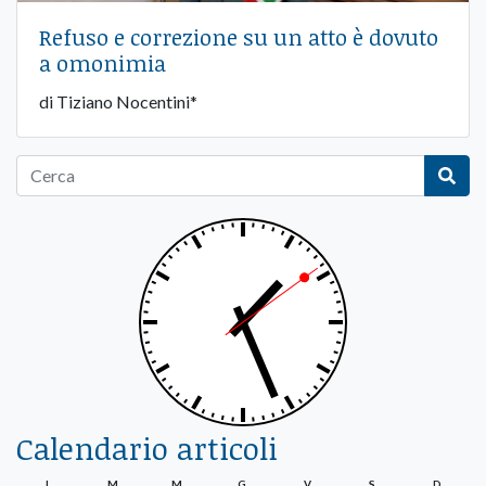
Refuso e correzione su un atto è dovuto
a omonimia
di Tiziano Nocentini*
Calendario articoli
L
M
M
G
V
S
D