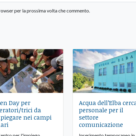
 browser per la prossima volta che commento.
en Day per
Acqua dell’Elba cerc
eratori/trici da
personale per il
piegare nei campi
settore
lari
comunicazione
Centro per l'impiego
Inserimento temporaneo in