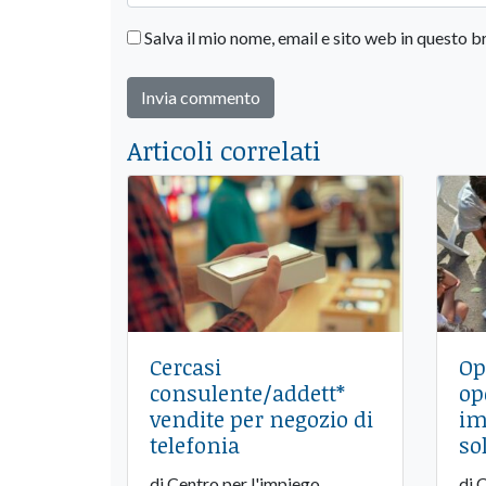
Salva il mio nome, email e sito web in questo
Articoli correlati
Cercasi
Op
consulente/addett*
op
vendite per negozio di
im
telefonia
so
di Centro per l'impiego
di 