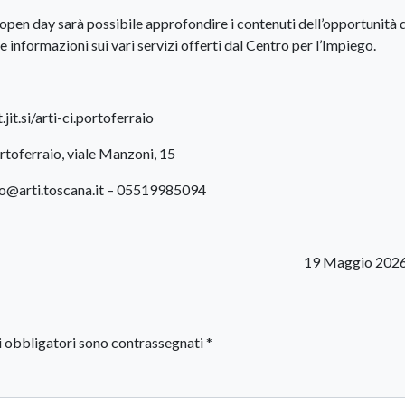
l’open day sarà possibile approfondire i contenuti dell’opportunità 
 informazioni sui vari servizi offerti dal Centro per l’Impiego.
jit.si/arti-ci.portoferraio
rtoferraio, viale Manzoni, 15
io@arti.toscana.it – 05519985094
19 Maggio 2026
i obbligatori sono contrassegnati
*