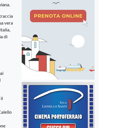
olana.
 traccia
ua vera
talia,
a di
ai
l
il
Calello
one