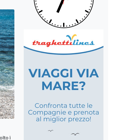
olto i