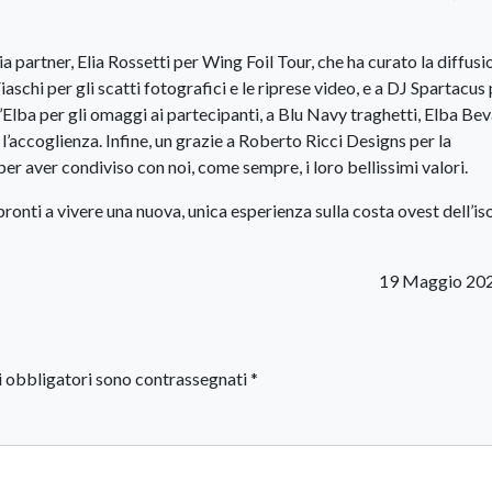
 partner, Elia Rossetti per Wing Foil Tour, che ha curato la diffusi
iaschi per gli scatti fotografici e le riprese video, e a DJ Spartacus p
’Elba per gli omaggi ai partecipanti, a Blu Navy traghetti, Elba Be
e l’accoglienza. Infine, un grazie a Roberto Ricci Designs per la
er aver condiviso con noi, come sempre, i loro bellissimi valori.
pronti a vivere una nuova, unica esperienza sulla costa ovest dell’is
19 Maggio 202
i obbligatori sono contrassegnati
*