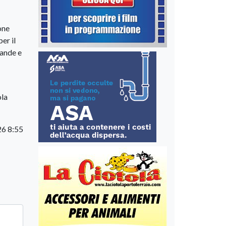
one
er il
vande e
ola
6 8:55