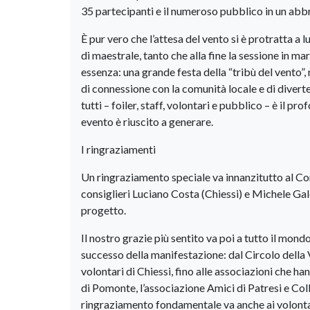
35 partecipanti e il numeroso pubblico in un abbra
È pur vero che l’attesa del vento si è protratta a l
di maestrale, tanto che alla fine la sessione in ma
essenza: una grande festa della “tribù del vento”, 
di connessione con la comunità locale e di divert
tutti – foiler, staff, volontari e pubblico – è il 
evento è riuscito a generare.
I ringraziamenti
Un ringraziamento speciale va innanzitutto al Comu
consiglieri Luciano Costa (Chiessi) e Michele Gal
progetto.
Il nostro grazie più sentito va poi a tutto il mon
successo della manifestazione: dal Circolo della
volontari di Chiessi, fino alle associazioni che ha
di Pomonte, l’associazione Amici di Patresi e Col
ringraziamento fondamentale va anche ai volontar