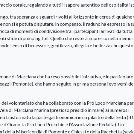
ccio corale, regalando a tutti il sapore autentico dell’ospitalità is
ungo, tra speranza e sguardi rivolti all’orizzonte in cerca di qualche
re non si è potuta disputare. In compenso, il raduno ha espresso la s
ricca di momenti di condivisione tra i partecipanti arrivati da tutta I
enti sfide di pumping foil. Quello che resterà impresso nella memori
profondo senso di benessere, gentilezza, allegria e bellezza che questo
ne di Marciana che ha reso possibile l’iniziativa, e in particolare 
eazzi (Pomonte), che hanno seguito in prima persona l’evolversi de
do del volontariato che ha collaborato con la Pro Loco Marciana per 
 Vela di Marciana Marina (prezioso presidio in mare) ai numerosi
nno trasformato la parte gastronomica in un pilastro della festa (Il 
le d’Orano, la Pro Loco Procchio e l’Associazione Pedalta). Un
i della Misericordia di Pomonte e Chiessi e della Racchetta (sezi