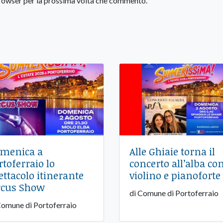
 browser per la prossima volta che commento.
menica a
Alle Ghiaie torna il
rtoferraio lo
concerto all’alba co
ettacolo itinerante
violino e pianoforte
rcus Show
di Comune di Portoferraio
Comune di Portoferraio