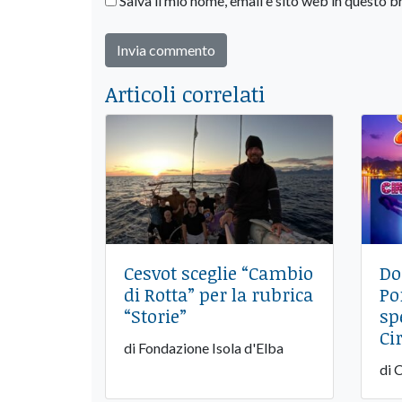
Salva il mio nome, email e sito web in questo
Articoli correlati
Cesvot sceglie “Cambio
Do
di Rotta” per la rubrica
Po
“Storie”
sp
Ci
di Fondazione Isola d'Elba
di 