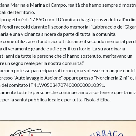
arciana Marina e Marina di Campo, realtà che hanno sempre dimostr
ali del territorio.
 progetto è di 17.850 euro. Il Comitato ha già provveduto all’ordin
ai fondi raccolti durante il secondo memorial “L’abbraccio del Giga
ria e una vicinanza sincera da parte di tutta la comunità.
come utilizzare i fondi raccolti durante il secondo memorial per
 di veramente grande e utile per il territorio. La straordinaria
uesti anni da tutte le persone che ci hanno sostenuto, meritavano un
e un segno reale per la nostra comunità.”
que non potesse partecipare al torneo, ma volesse comunque contri
 presso “Autolavaggio Ascione” oppure presso “Norcineria Zini” o, 
l’iban del comitato IT41W0503470740000000010391.
tamente tutte le persone che continueranno a sostenere questa iniz
er la sanità pubblica locale e per tutta l’Isola d’Elba.