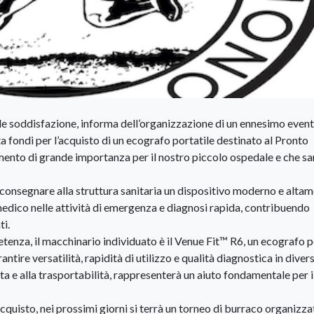
de soddisfazione, informa dell’organizzazione di un ennesimo even
 fondi per l’acquisto di un ecografo portatile destinato al Pronto
ento di grande importanza per il nostro piccolo ospedale e che sar
di consegnare alla struttura sanitaria un dispositivo moderno e alta
edico nelle attività di emergenza e diagnosi rapida, contribuendo
ti.
tenza, il macchinario individuato è il Venue Fit™️ R6, un ecografo p
tire versatilità, rapidità di utilizzo e qualità diagnostica in divers
ata e alla trasportabilità, rappresenterà un aiuto fondamentale per i
acquisto, nei prossimi giorni si terrà un torneo di burraco organizza