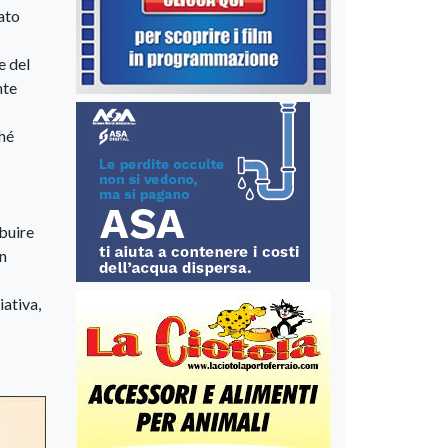
ato
e del
nte
ché
buire
in
iativa,