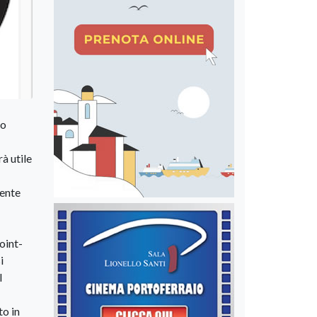
to
à utile
mente
oint-
i
l
to in