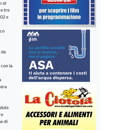
o al
e tre
802 e
ico
i da
 con la
a
 era
edute
re
e di