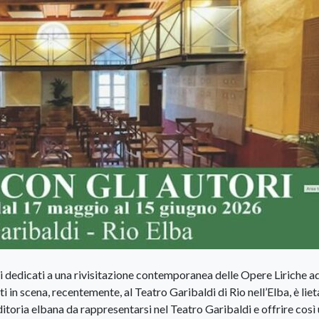
li dedicati a una rivisitazione contemporanea delle Opere Liriche a
i in scena, recentemente, al Teatro Garibaldi di Rio nell’Elba, è liet
editoria elbana da rappresentarsi nel Teatro Garibaldi e offrire così