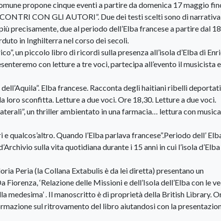
l Comune propone cinque eventi a partire da domenica 17 maggio fin
INCONTRI CON GLI AUTORI”. Due dei testi scelti sono di narrativa 
, più precisamente, due al periodo dell’Elba francese a partire dal 1
duto in Inghilterra nel corso dei secoli.
”, un piccolo libro di ricordi sulla presenza all’isola d’Elba di Enr
senteremo con letture a tre voci, partecipa all’evento il musicista e
ll’Aquila”. Elba francese. Racconta degli haitiani ribelli deportat
 loro sconfitta. Letture a due voci. Ore 18,30. Letture a due voci.
aterali”, un thriller ambientato in una farmacia… lettura con musica
e qualcos’altro. Quando l’Elba parlava francese”.Periodo dell’ Elb
Archivio sulla vita quotidiana durante i 15 anni in cui l’isola d’Elba
oria Peria (la Collana Extabulis è da lei diretta) presentano un
 Fiorenza, ‘Relazione delle Missioni e dell’Isola dell’Elba con le v
ella medesima’ . Il manoscritto è di proprietà della British Library. O
formazione sul ritrovamento del libro aiutandosi con la presentazion