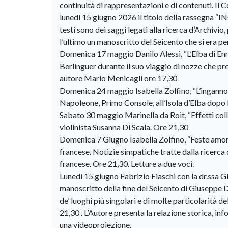
continuità di rappresentazioni e di contenuti. I
lunedì 15 giugno 2026 il titolo della rassegna “
testi sono dei saggi legati alla ricerca d’Archivio
l’ultimo un manoscritto del Seicento che si era per
Domenica 17 maggio Danilo Alessi, “L’Elba di Enrico
Berlinguer durante il suo viaggio di nozze che pre
autore Mario Menicagli ore 17,30
Domenica 24 maggio Isabella Zolfino, “L’inganno de
Napoleone, Primo Console, all’Isola d’Elba dopo la
Sabato 30 maggio Marinella da Roit, “Effetti coll
violinista Susanna Di Scala. Ore 21,30
Domenica 7 Giugno Isabella Zolfino, “Feste amori 
francese. Notizie simpatiche tratte dalla ricerca d’
francese. Ore 21,30. Letture a due voci.
Lunedì 15 giugno Fabrizio Fiaschi con la dr.ssa Gl
manoscritto della fine del Seicento di Giuseppe Da
de’ luoghi più singolari e di molte particolarità d
21,30 . L’Autore presenta la relazione storica, in
una videoproiezione.