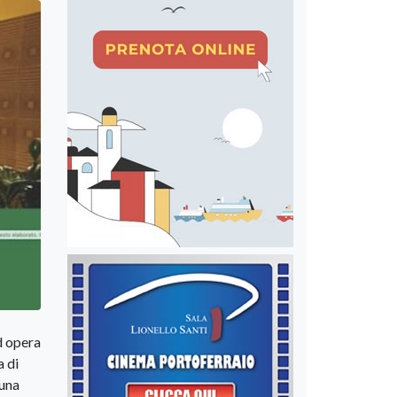
d opera
a di
 una