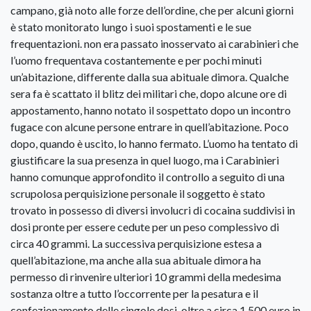
campano, già noto alle forze dell’ordine, che per alcuni giorni
è stato monitorato lungo i suoi spostamenti e le sue
frequentazioni. non era passato inosservato ai carabinieri che
l’uomo frequentava costantemente e per pochi minuti
un’abitazione, differente dalla sua abituale dimora. Qualche
sera fa è scattato il blitz dei militari che, dopo alcune ore di
appostamento, hanno notato il sospettato dopo un incontro
fugace con alcune persone entrare in quell’abitazione. Poco
dopo, quando è uscito, lo hanno fermato. L’uomo ha tentato di
giustificare la sua presenza in quel luogo, ma i Carabinieri
hanno comunque approfondito il controllo a seguito di una
scrupolosa perquisizione personale il soggetto è stato
trovato in possesso di diversi involucri di cocaina suddivisi in
dosi pronte per essere cedute per un peso complessivo di
circa 40 grammi. La successiva perquisizione estesa a
quell’abitazione, ma anche alla sua abituale dimora ha
permesso di rinvenire ulteriori 10 grammi della medesima
sostanza oltre a tutto l’occorrente per la pesatura e il
confezionamento delle singole dosi, oltre a circa 1.500 euro in