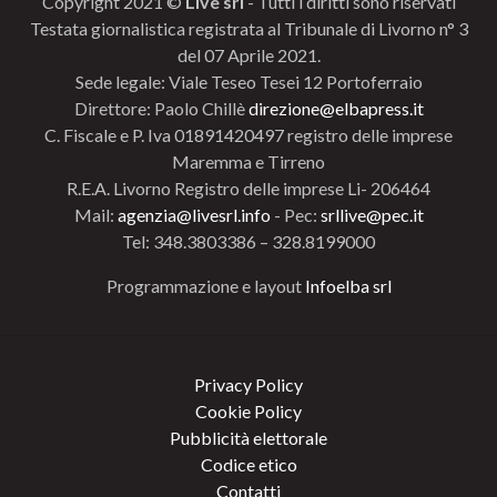
Copyright 2021 ©
Live srl
- Tutti i diritti sono riservati
Testata giornalistica registrata al Tribunale di Livorno n° 3
del 07 Aprile 2021.
Sede legale: Viale Teseo Tesei 12 Portoferraio
Direttore: Paolo Chillè
direzione@elbapress.it
C. Fiscale e P. Iva 01891420497 registro delle imprese
Maremma e Tirreno
R.E.A. Livorno Registro delle imprese Li- 206464
Mail:
agenzia@livesrl.info
- Pec:
srllive@pec.it
Tel: 348.3803386 – 328.8199000
Programmazione e layout
Infoelba srl
Privacy Policy
Cookie Policy
Pubblicità elettorale
Codice etico
Contatti