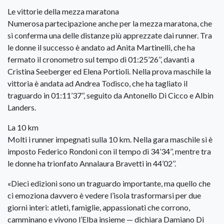
Le vittorie della mezza maratona
Numerosa partecipazione anche per la mezza maratona, che
si conferma una delle distanze più apprezzate dai runner. Tra
le donne il successo è andato ad Anita Martinelli, che ha
fermato il cronometro sul tempo di 01:25’26’’, davanti a
Cristina Seeberger ed Elena Portioli. Nella prova maschile la
vittoria è andata ad Andrea Todisco, che ha tagliato il
traguardo in 01:11’37’’, seguito da Antonello Di Cicco e Albin
Landers.
La 10 km
Molti i runner impegnati sulla 10 km. Nella gara maschile si è
imposto Federico Rondoni con il tempo di 34’34’’, mentre tra
le donne ha trionfato Annalaura Bravetti in 44’02’’.
«Dieci edizioni sono un traguardo importante, ma quello che
ci emoziona davvero è vedere l’isola trasformarsi per due
giorni interi: atleti, famiglie, appassionati che corrono,
camminano e vivono l’Elba insieme — dichiara Damiano Di