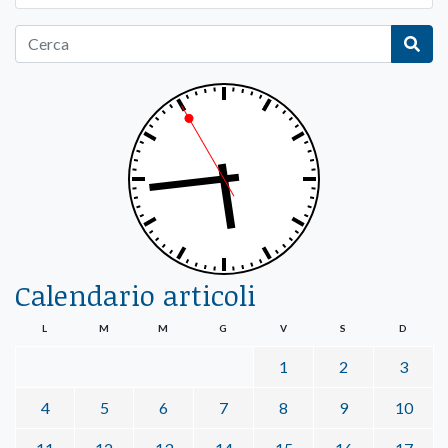
Calendario articoli
L
M
M
G
V
S
D
1
2
3
4
5
6
7
8
9
10