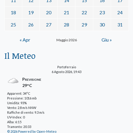
11
12
13
14
15
16
17
18
19
20
21
22
23
24
25
26
27
28
29
30
31
« Apr
Giu »
Maggio 2026
Il Meteo
Portoferraio
6 Agosto 2026, 19:43
Previsione
29°C
Apparent: 34°C
Pressione: 1016 mb
Umidità: 93%
Vento: 2.8 m/s NNW
Raffiche di vento: 9.3 m/s
UV-Index: 0
Alba: 6:15
Tramonto: 20:33
© 2026 Powered by Open-Meteo