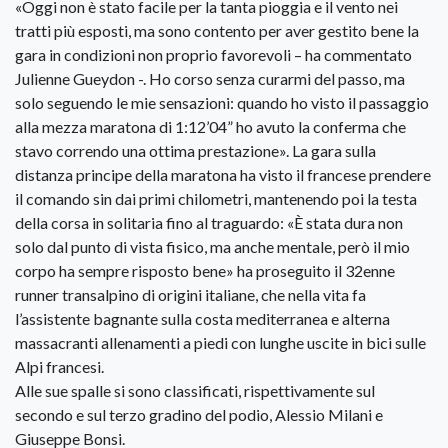
«Oggi non è stato facile per la tanta pioggia e il vento nei
tratti più esposti, ma sono contento per aver gestito bene la
gara in condizioni non proprio favorevoli – ha commentato
Julienne Gueydon -. Ho corso senza curarmi del passo, ma
solo seguendo le mie sensazioni: quando ho visto il passaggio
alla mezza maratona di 1:12’04” ho avuto la conferma che
stavo correndo una ottima prestazione». La gara sulla
distanza principe della maratona ha visto il francese prendere
il comando sin dai primi chilometri, mantenendo poi la testa
della corsa in solitaria fino al traguardo: «È stata dura non
solo dal punto di vista fisico, ma anche mentale, però il mio
corpo ha sempre risposto bene» ha proseguito il 32enne
runner transalpino di origini italiane, che nella vita fa
l’assistente bagnante sulla costa mediterranea e alterna
massacranti allenamenti a piedi con lunghe uscite in bici sulle
Alpi francesi.
Alle sue spalle si sono classificati, rispettivamente sul
secondo e sul terzo gradino del podio, Alessio Milani e
Giuseppe Bonsi.