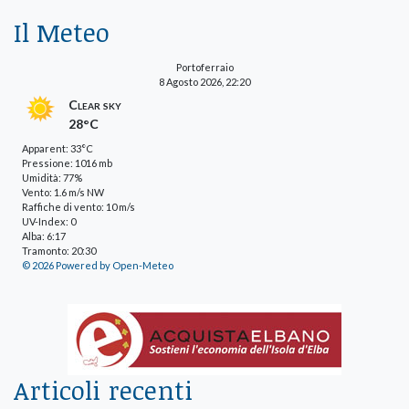
Il Meteo
Portoferraio
8 Agosto 2026, 22:20
Clear sky
28°C
Apparent: 33°C
Pressione: 1016 mb
Umidità: 77%
Vento: 1.6 m/s NW
Raffiche di vento: 10 m/s
UV-Index: 0
Alba: 6:17
Tramonto: 20:30
© 2026 Powered by Open-Meteo
Articoli recenti