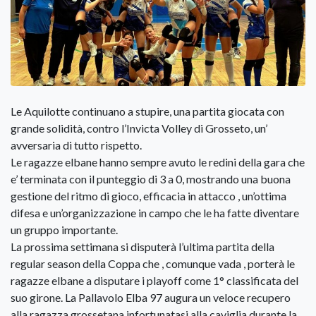
Le Aquilotte continuano a stupire, una partita giocata con
grande solidità, contro l’Invicta Volley di Grosseto, un’
avversaria di tutto rispetto.
Le ragazze elbane hanno sempre avuto le redini della gara che
e’ terminata con il punteggio di 3 a 0, mostrando una buona
gestione del ritmo di gioco, efficacia in attacco , un’ottima
difesa e un’organizzazione in campo che le ha fatte diventare
un gruppo importante.
La prossima settimana si disputerà l’ultima partita della
regular season della Coppa che , comunque vada , porterà le
ragazze elbane a disputare i playoff come 1° classificata del
suo girone. La Pallavolo Elba 97 augura un veloce recupero
alla ragazza grossetana infortunatasi alla caviglia durante la