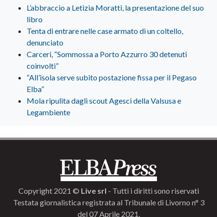
L’abbraccio a Letizia Moratti, la presentazione del suo
libro
Tenta di entrare nelle case armato di un coltello,
denunciato
Carceri, “Sommossa a Porto Azzurro 30 detenuti
coinvolti”
“All’isola serve subito postazione fissa per il Pegaso
Elba”
Mola ripulita dagli scout Agesci della Valsusa e
Legambiente
Copyright 2021 ©
Live srl
- Tutti i diritti sono riservati
Testata giornalistica registrata al Tribunale di Livorno n° 3
del 07 Aprile 2021.