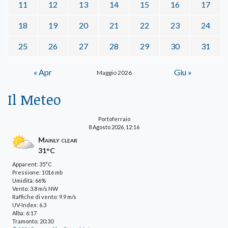
11
12
13
14
15
16
17
18
19
20
21
22
23
24
25
26
27
28
29
30
31
« Apr
Giu »
Maggio 2026
Il Meteo
Portoferraio
8 Agosto 2026, 12:16
Mainly clear
31°C
Apparent: 35°C
Pressione: 1016 mb
Umidità: 66%
Vento: 3.8 m/s NW
Raffiche di vento: 9.9 m/s
UV-Index: 6.3
Alba: 6:17
Tramonto: 20:30