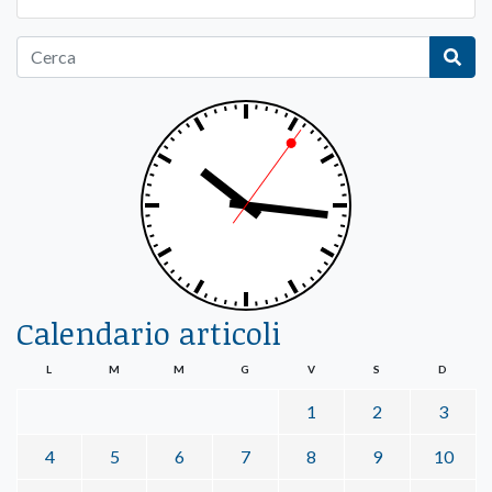
Calendario articoli
L
M
M
G
V
S
D
1
2
3
4
5
6
7
8
9
10