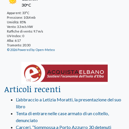
30°C
Apparent: 33°C
Pressione: 1014 mb
Umidità: 85%
Vento: 3.3 m/s NW
Raffiche di vento: 9.7 m/s
UV-Index: 0
Alba: 6:17
Tramonto: 20:30
© 2026 Powered by Open-Meteo
Articoli recenti
L’abbraccio a Letizia Moratti, la presentazione del suo
libro
Tenta di entrare nelle case armato di un coltello,
denunciato
Carceri, “Sommossa a Porto Azzurro 30 detenuti