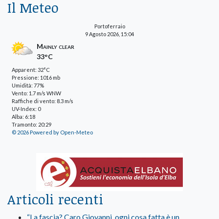
Il Meteo
Portoferraio
9 Agosto 2026, 15:04
Mainly clear
33°C
Apparent: 32°C
Pressione: 1016 mb
Umidità: 77%
Vento: 1.7 m/s WNW
Raffiche di vento: 8.3 m/s
UV-Index: 0
Alba: 6:18
Tramonto: 20:29
© 2026 Powered by Open-Meteo
Articoli recenti
“La fascia? Caro Giovanni, ogni cosa fatta è un