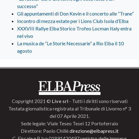
successo”
Gli appuntamenti di Don Kevin e il concerto alle “Trane”
Incontro di mezza estate per i Lions Club Isola d’Elba
XXXVIII Rallye Elba Storico Trofeo Locman Italy entra
nel vivo
La musica de “Le Storie Necessarie” a Rio Elba il 10
agosto
Copyright 2021 ©
Live srl
- Tutti i diritti sono riservati
Testata giornalistica registrata al Tribunale di Livorno n° 3
del 07 Aprile 2021.
Sede legale: Viale Teseo Tesei 12 Portoferraio
Direttore: Paolo Chillè
direzione@elbapress.it
C. Fiscale e P. Iva 01891420497 registro delle imprese