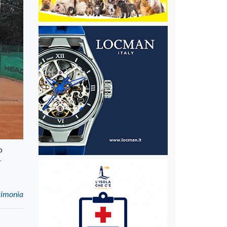
o
r
erimonia