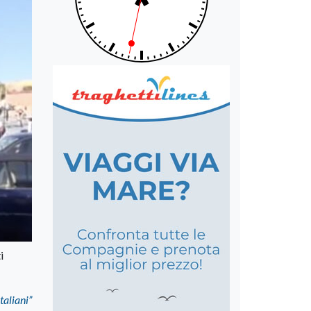
i
taliani”