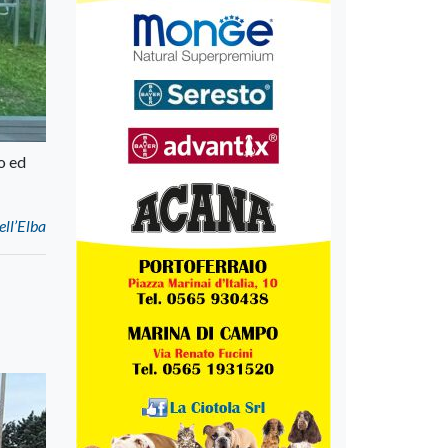
ro ed
ell’Elba