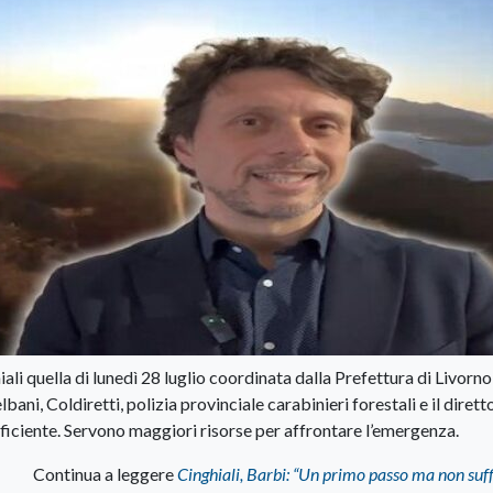
ali quella di lunedì 28 luglio coordinata dalla Prefettura di Livorn
lbani, Coldiretti, polizia provinciale carabinieri forestali e il dirett
ficiente. Servono maggiori risorse per affrontare l’emergenza.
Continua a leggere
Cinghiali, Barbi: “Un primo passo ma non suff