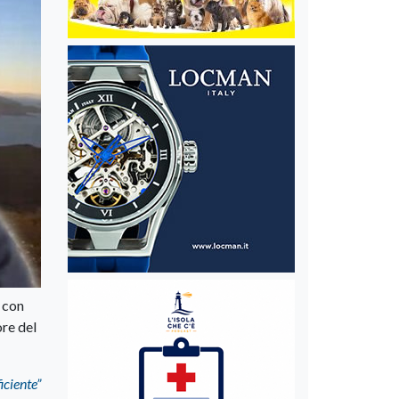
o con
ore del
iciente”