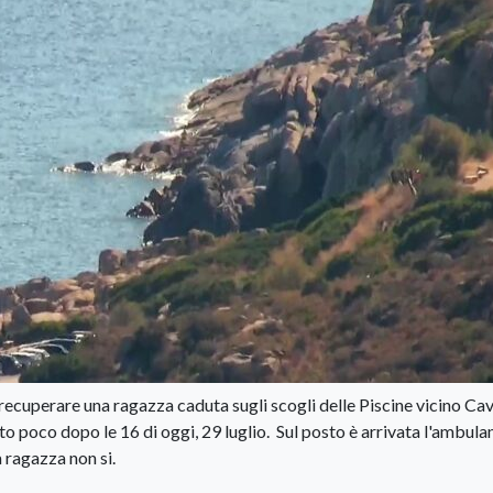
recuperare una ragazza caduta sugli scogli delle Piscine vicino Cavo
o poco dopo le 16 di oggi, 29 luglio. Sul posto è arrivata l'ambula
 ragazza non si.