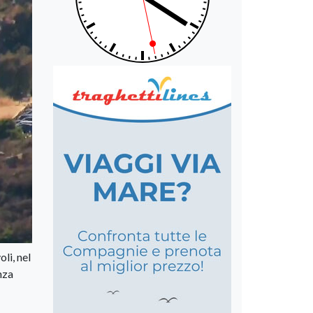
li, nel
nza