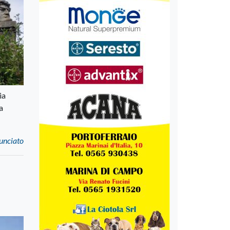
ia
a
nunciato