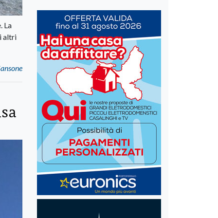
. La
 altri
 Sansone
isa