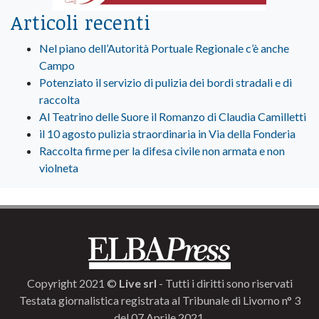
Articoli recenti
Nel piano dell’Autorità Portuale Regionale c’è anche
Campo
Potenziato il servizio di pulizia dei bordi stradali e di
raccolta
Al Teatrino delle Suore il Romanzo di Claudia Camilletti
il 10 agosto pulizia straordinaria in Via della Fonderia
Raccolta firme per la difesa civile non armata e non
violneta
Copyright 2021 ©
Live srl
- Tutti i diritti sono riservati
Testata giornalistica registrata al Tribunale di Livorno n° 3
del 07 Aprile 2021.