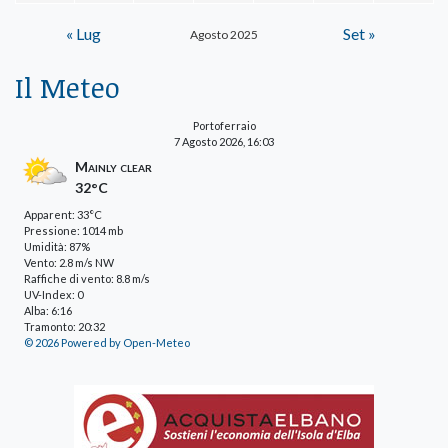
« Lug
Set »
Agosto 2025
Il Meteo
Portoferraio
7 Agosto 2026, 16:03
Mainly clear
32°C
Apparent: 33°C
Pressione: 1014 mb
Umidità: 87%
Vento: 2.8 m/s NW
Raffiche di vento: 8.8 m/s
UV-Index: 0
Alba: 6:16
Tramonto: 20:32
© 2026 Powered by Open-Meteo