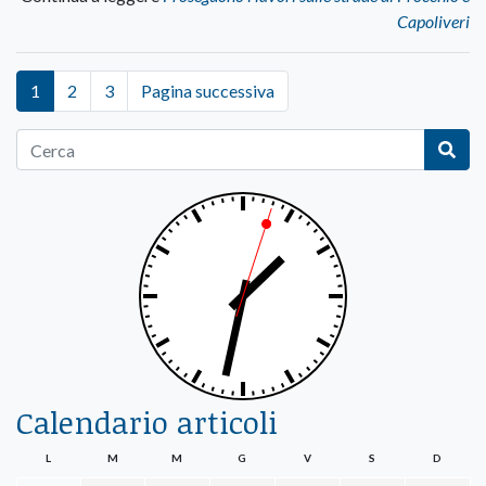
Capoliveri
1
2
3
Pagina successiva
Calendario articoli
L
M
M
G
V
S
D