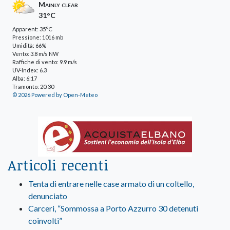
Mainly clear
31°C
Apparent: 35°C
Pressione: 1016 mb
Umidità: 66%
Vento: 3.8 m/s NW
Raffiche di vento: 9.9 m/s
UV-Index: 6.3
Alba: 6:17
Tramonto: 20:30
© 2026 Powered by Open-Meteo
Articoli recenti
Tenta di entrare nelle case armato di un coltello,
denunciato
Carceri, “Sommossa a Porto Azzurro 30 detenuti
coinvolti”