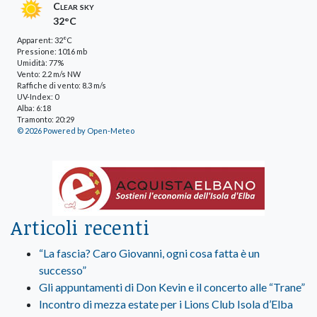
Clear sky
32°C
Apparent: 32°C
Pressione: 1016 mb
Umidità: 77%
Vento: 2.2 m/s NW
Raffiche di vento: 8.3 m/s
UV-Index: 0
Alba: 6:18
Tramonto: 20:29
© 2026 Powered by Open-Meteo
Articoli recenti
“La fascia? Caro Giovanni, ogni cosa fatta è un
successo”
Gli appuntamenti di Don Kevin e il concerto alle “Trane”
Incontro di mezza estate per i Lions Club Isola d’Elba