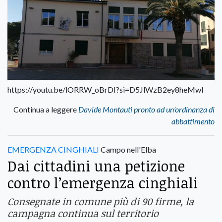
https://youtu.be/lORRW_oBrDI?si=D5JlWzB2ey8heMwl
Continua a leggere
Davide Montauti pronto ad un’ordinanza di
abbattimento
EMERGENZA CINGHIALI
Campo nell'Elba
Dai cittadini una petizione
contro l’emergenza cinghiali
Consegnate in comune più di 90 firme, la
campagna continua sul territorio