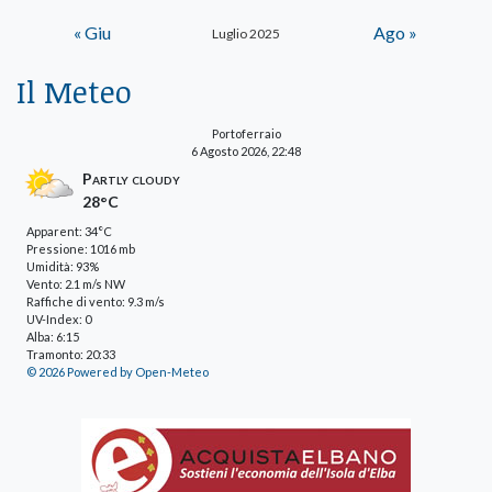
« Giu
Ago »
Luglio 2025
Il Meteo
Portoferraio
6 Agosto 2026, 22:48
Partly cloudy
28°C
Apparent: 34°C
Pressione: 1016 mb
Umidità: 93%
Vento: 2.1 m/s NW
Raffiche di vento: 9.3 m/s
UV-Index: 0
Alba: 6:15
Tramonto: 20:33
© 2026 Powered by Open-Meteo