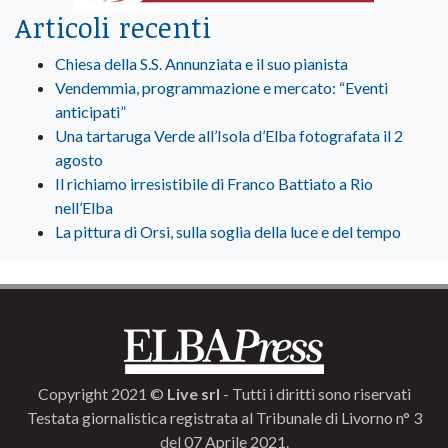
Articoli recenti
Chiesa della S.S. Annunziata e il suo pianista
Vendemmia, programmazione e mercato: “Eventi
anticipati”
Una tartaruga Verde all’Isola d’Elba fotografata il 2
agosto
Il richiamo irresistibile di Franco Battiato a Rio
nell’Elba
La pittura di Orsi, sulla soglia della luce e del tempo
Copyright 2021 ©
Live srl
- Tutti i diritti sono riservati
Testata giornalistica registrata al Tribunale di Livorno n° 3
del 07 Aprile 2021.