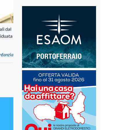
ali dal
viduata
infanzia