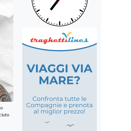
uo
ciuto