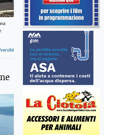
una
e
iversità
ine