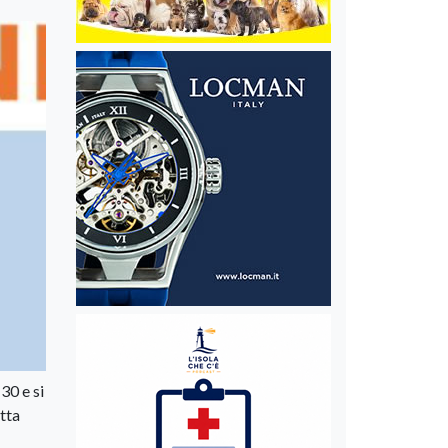
30 e si
etta