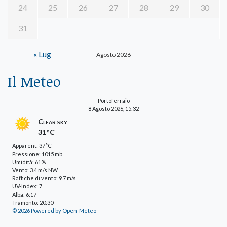
24
25
26
27
28
29
30
31
« Lug
Agosto 2026
Il Meteo
Portoferraio
8 Agosto 2026, 15:32
Clear sky
31°C
Apparent: 37°C
Pressione: 1015 mb
Umidità: 61%
Vento: 3.4 m/s NW
Raffiche di vento: 9.7 m/s
UV-Index: 7
Alba: 6:17
Tramonto: 20:30
© 2026 Powered by Open-Meteo