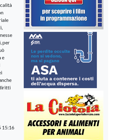
calità
on
riale
i,
asmesse
, per
può
a e
l
ei
 anche
iritti
5 15:16