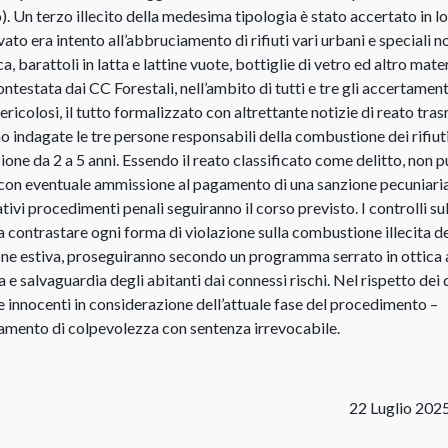
). Un terzo illecito della medesima tipologia è stato accertato in lo
to era intento all’abbruciamento di rifiuti vari urbani e speciali n
a, barattoli in latta e lattine vuote, bottiglie di vetro ed altro mate
ontestata dai CC Forestali, nell’ambito di tutti e tre gli accertament
pericolosi, il tutto formalizzato con altrettante notizie di reato tr
o indagate le tre persone responsabili della combustione dei rifiuti
ione da 2 a 5 anni. Essendo il reato classificato come delitto, non 
” con eventuale ammissione al pagamento di una sanzione pecuniari
tivi procedimenti penali seguiranno il corso previsto. I controlli su
i a contrastare ogni forma di violazione sulla combustione illecita d
tagione estiva, proseguiranno secondo un programma serrato in ottica
 e salvaguardia degli abitanti dai connessi rischi. Nel rispetto dei d
e innocenti in considerazione dell’attuale fase del procedimento –
rtamento di colpevolezza con sentenza irrevocabile.
22 Luglio 202