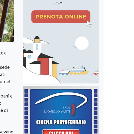
te e
 sede
ati
o, nel
i
rbani e
o
e di
avevano