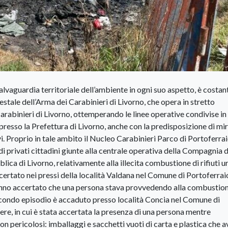
lvaguardia territoriale dell’ambiente in ogni suo aspetto, è costan
estale dell’Arma dei Carabinieri di Livorno, che opera in stretto
abinieri di Livorno, ottemperando le linee operative condivise in
presso la Prefettura di Livorno, anche con la predisposizione di mir
vi. Proprio in tale ambito il Nucleo Carabinieri Parco di Portoferrai
di privati cittadini giunte alla centrale operativa della Compagnia d
lica di Livorno, relativamente alla illecita combustione di rifiuti u
accertato nei pressi della località Valdana nel Comune di Portoferrai
ari hanno accertato che una persona stava provvedendo alla combustion
l secondo episodio è accaduto presso località Concia nel Comune di
iere, in cui è stata accertata la presenza di una persona mentre
on pericolosi: imballaggi e sacchetti vuoti di carta e plastica che 