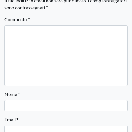
Il tuo indirizzo email non sarà pubblicato.
I campi obbligatori
sono contrassegnati
*
Commento
*
Nome
*
Email
*