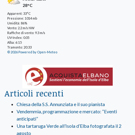
28°C
Apparent: 33°C
Pressione: 1014 mb
Umidità: 86%
Vento: 2.2 m/s NW
Raffiche di vento: 9.3 m/s
UV-Index: 0.05
Alba: 6:15
Tramonto: 20:33
© 2026 Powered by Open-Meteo
Articoli recenti
Chiesa della S.S. Annunziata e il suo pianista
Vendemmia, programmazione e mercato: “Eventi
anticipati”
Una tartaruga Verde all’Isola d’Elba fotografata il 2
agosto