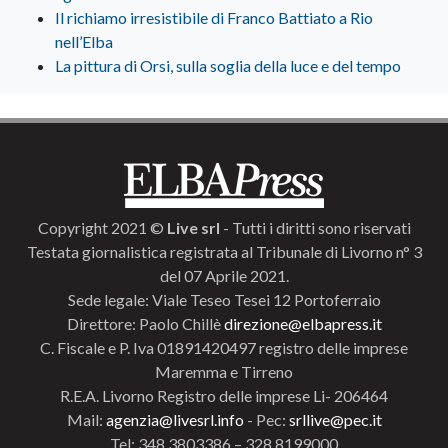
Il richiamo irresistibile di Franco Battiato a Rio
nell’Elba
La pittura di Orsi, sulla soglia della luce e del tempo
Copyright 2021 ©
Live srl
- Tutti i diritti sono riservati
Testata giornalistica registrata al Tribunale di Livorno n° 3
del 07 Aprile 2021.
Sede legale: Viale Teseo Tesei 12 Portoferraio
Direttore: Paolo Chillè
direzione@elbapress.it
C. Fiscale e P. Iva 01891420497 registro delle imprese
Maremma e Tirreno
R.E.A. Livorno Registro delle imprese Li- 206464
Mail:
agenzia@livesrl.info
- Pec:
srllive@pec.it
Tel: 348.3803386 – 328.8199000