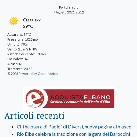
Portoferraio
7 Agosto 2026, 20:12
Clear sky
29°C
Apparent: 34°C
Pressione: 1013 mb
Umidità: 79%
Vento: 2.8 m/s NNW
Raffiche di vento: 8.3 m/s
UV-Index: 0.6
Alba: 6:16
Tramonto: 20:32
© 2026 Powered by Open-Meteo
Articoli recenti
Chi ha paura di Paolo” di Diversi, nuova pagina al museo
Rio Elba celebra la tradizione con la gara dei Baroccini