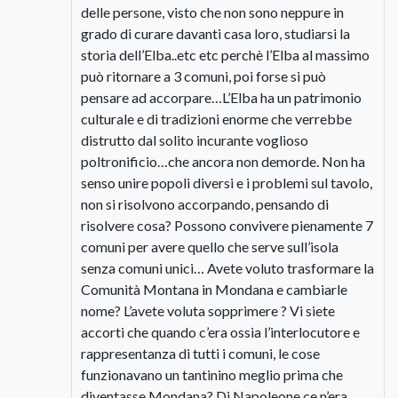
delle persone, visto che non sono neppure in
grado di curare davanti casa loro, studiarsi la
storia dell’Elba..etc etc perchè l’Elba al massimo
può ritornare a 3 comuni, poi forse si può
pensare ad accorpare…L’Elba ha un patrimonio
culturale e di tradizioni enorme che verrebbe
distrutto dal solito incurante voglioso
poltronificio…che ancora non demorde. Non ha
senso unire popoli diversi e i problemi sul tavolo,
non si risolvono accorpando, pensando di
risolvere cosa? Possono convivere pienamente 7
comuni per avere quello che serve sull’isola
senza comuni unici… Avete voluto trasformare la
Comunità Montana in Mondana e cambiarle
nome? L’avete voluta sopprimere ? Vi siete
accorti che quando c’era ossia l’interlocutore e
rappresentanza di tutti i comuni, le cose
funzionavano un tantinino meglio prima che
diventasse Mondana? Di Napoleone ce n’era