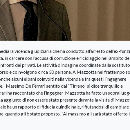
edia la vicenda giudiziaria che ha condotto all’arresto dell’ex-funz
 in carcere con l’accusa di corruzione e riciclaggio nell’ambito de
onfronti dei privati. Le attività d’indagine coordinate dalla sostituto
corso e coinvolgono circa 30 persone. A Mazzotta nel frattempo s
Anche alcuni elbani coinvolti nella vicenda e fra questi l’ingegnere
. Massimo De Ferrari sentito dal “Tirreno” si dice tranquillo e
errari ha raccontato che l’ingegner Mazzotta ha fatto un sopralluog
a aggiunto di non essere stato presente durante la visita di Mazzot
uale ha un rapporto di fiducia quindicinale, rifiutandosi di cambiare
e, quando gli è stato proposto. “Al massimo gli sarà stato offerto i