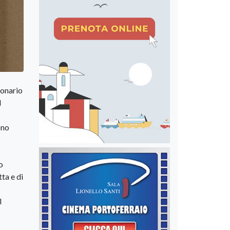
ionario
l
ono
o
ta e di
l