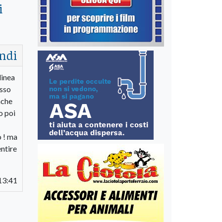
i
ndi
linea
usso
nche
o poi
o ! ma
ntire
13:41