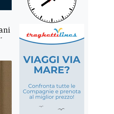
bani
"