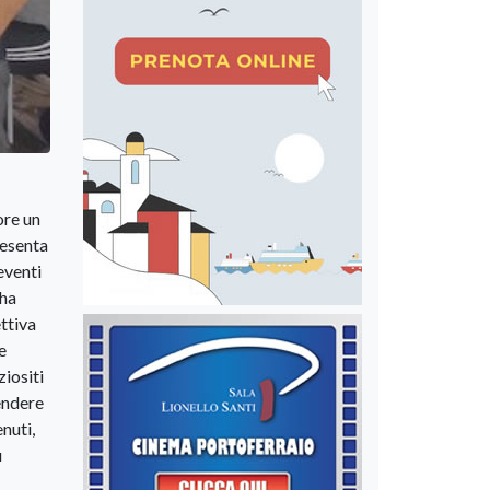
ore un
resenta
 eventi
 ha
ttiva
e
ziositi
rendere
nuti,
ù