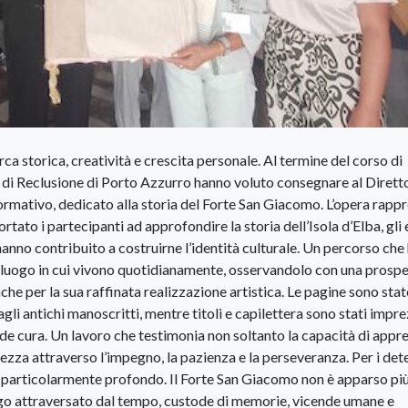
a storica, creatività e crescita personale. Al termine del corso di
a di Reclusione di Porto Azzurro hanno voluto consegnare al Dirett
ormativo, dedicato alla storia del Forte San Giacomo. L’opera rapp
portato i partecipanti ad approfondire la storia dell’Isola d’Elba, gli
anno contribuito a costruirne l’identità culturale. Un percorso che
il luogo in cui vivono quotidianamente, osservandolo con una prospe
che per la sua raffinata realizzazione artistica. Le pagine sono stat
li antichi manoscritti, mentre titoli e capilettera sono stati impre
ande cura. Un lavoro che testimonia non soltanto la capacità di app
zza attraverso l’impegno, la pazienza e la perseveranza. Per i dete
to particolarmente profondo. Il Forte San Giacomo non è apparso pi
go attraversato dal tempo, custode di memorie, vicende umane e