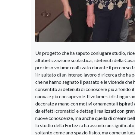
Un progetto che ha saputo coniugare studio, ricerc
alfabetizzazione scolastica, i detenuti della Cas
prezioso volume realizzato durante il percorso f
il risultato di un intenso lavoro di ricerca che ha 
che ne hanno segnato il passato e le vicende che h
consentito ai detenuti di conoscere più a fondo 
nuova e più consapevole. Il volume si distingue an
decorate a mano con motivi ornamentali ispirati ag
da effetti cromatici e dettagli realizzati con gr
nuove conoscenze, ma anche quella di creare belle
lo studio della Fortezza ha assunto un significa
soltanto come uno spazio fisico, ma come un luo