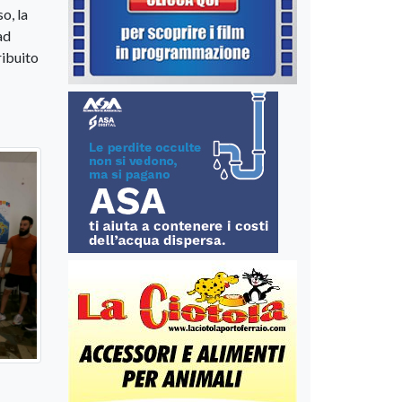
o, la
ad
ribuito