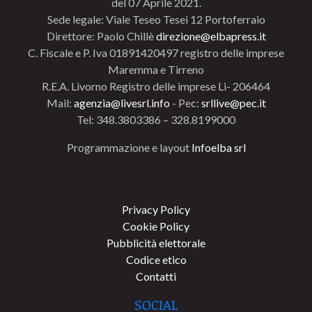
del 07 Aprile 2021.
Sede legale: Viale Teseo Tesei 12 Portoferraio
Direttore: Paolo Chillè
direzione@elbapress.it
C. Fiscale e P. Iva 01891420497 registro delle imprese
Maremma e Tirreno
R.E.A. Livorno Registro delle imprese Li- 206464
Mail:
agenzia@livesrl.info
- Pec:
srllive@pec.it
Tel: 348.3803386 – 328.8199000
Programmazione e layout
Infoelba srl
Privacy Policy
Cookie Policy
Pubblicità elettorale
Codice etico
Contatti
SOCIAL