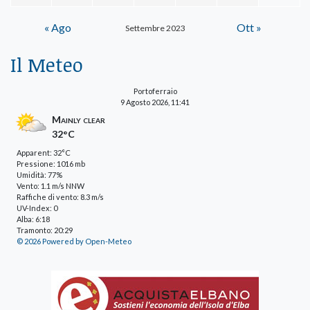
« Ago
Ott »
Settembre 2023
Il Meteo
Portoferraio
9 Agosto 2026, 11:41
Mainly clear
32°C
Apparent: 32°C
Pressione: 1016 mb
Umidità: 77%
Vento: 1.1 m/s NNW
Raffiche di vento: 8.3 m/s
UV-Index: 0
Alba: 6:18
Tramonto: 20:29
© 2026 Powered by Open-Meteo