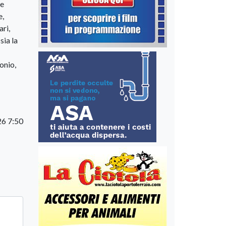
he
e,
ari,
sia la
onio,
6 7:50