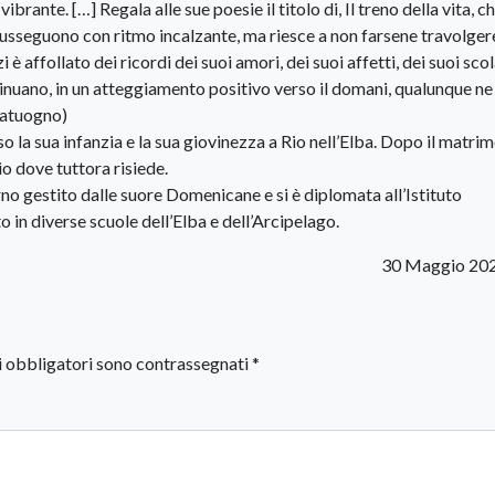
ibrante. […] Regala alle sue poesie il titolo di, Il treno della vita, c
si susseguono con ritmo incalzante, ma riesce a non farsene travolger
 affollato dei ricordi dei suoi amori, dei suoi affetti, dei suoi scol
inuano, in un atteggiamento positivo verso il domani, qualunque ne 
Catuogno)
o la sua infanzia e la sua giovinezza a Rio nell’Elba. Dopo il matrim
o dove tuttora risiede.
rno gestito dalle suore Domenicane e si è diplomata all’Istituto
o in diverse scuole dell’Elba e dell’Arcipelago.
30 Maggio 202
i obbligatori sono contrassegnati
*