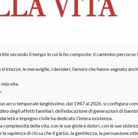
ritte secondo il tempo in cui le ho composte: il cammino percorso i
 le tristezze, le meraviglie, i desideri, l’amore che hanno segnato anch
 mia vita.
».
un arco temporale lunghissimo, dal 1947 al 2026, si configura come
dino degli affetti familiari, dell’educazione di generazioni di bambi
lidarietà e impegno civile ha dedicato l’in­tera esistenza.
la complessità della vita, con le sue gioie e dolori, con le sue ebbrez
 la sapienza di chi sa che il garbo, la gentilezza, la persuasione ot