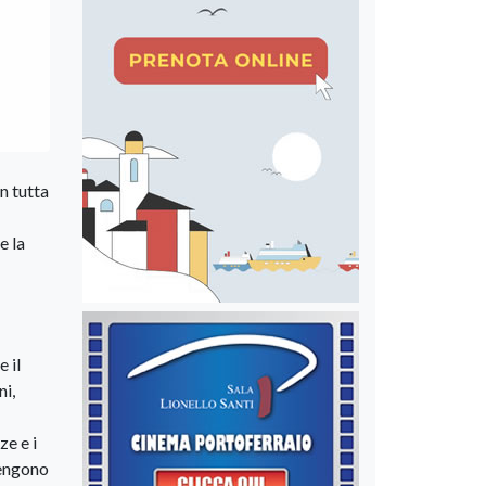
n tutta
e la
 il
ni,
ze e i
tengono