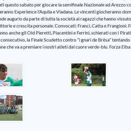
cati questo sabato per giocare la semifinale Nazionale ad Arezzo c
fideranno Experience l’Aquila e Viadana. Le vincenti giocheranno do
de augurio da parte di tutta la società ai ragazzi che hanno vissut
ittorie e crescita personale. Convocati: Franci, Catta e Frangioni. 
no anche gli Old Pieretti, Piacentini e Ferrini, schierati con I Pirati
consecutivo, la Finale Scudetto contro “i gnari de Brèsa” tentando 
one che va a premiare i nostri atleti dal cuore verde-blu. Forza Elba