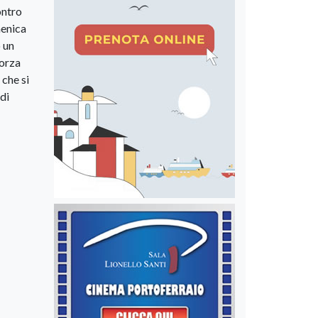
ontro
menica
o un
Forza
 che si
di