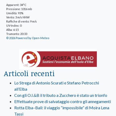
Apparent: 34°C
Pressione: 1016 mb
Umidità: 93%
Vento: 3 m/s NNW
Raffiche di vento: 9 m/s
UV-Index: 0
Alba: 6:15
Tramonto: 20:33
© 2026 Powered by Open-Meteo
Articoli recenti
Lo Strega di Antonio Scurati e Stefano Petrocchi
all’Elba
Con gli O.I.&B il tributo a Zucchero è stato un trionfo
Effettuate prove di salvataggio contro gli annegamenti
Rotta Elba–Bali: il viaggio “impossibile” di Moira Lena
Tassi