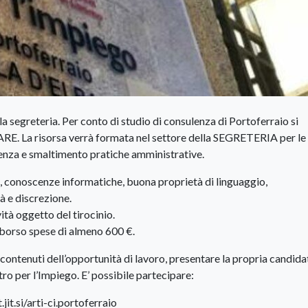
a segreteria. Per conto di studio di consulenza di Portoferraio si
ARE.
La risorsa verrà formata nel settore della SEGRETERIA per le
ndenza e smaltimento pratiche amministrative.
e, conoscenze informatiche, buona proprietà di linguaggio,
tà e discrezione.
ità oggetto del tirocinio.
imborso spese di almeno 600 €.
contenuti dell’opportunità di lavoro, presentare la propria candida
tro per l’Impiego. E’ possibile partecipare:
jit.si/arti-ci.portoferraio